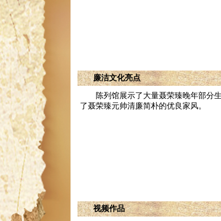
廉洁文化亮点
陈列馆展示了大量聂荣臻晚年部分
了聂荣臻元帅清廉简朴的优良家风。
潼南
合川
铜梁
渝北
北碚
视频作品
大足
沙坪坝
江北