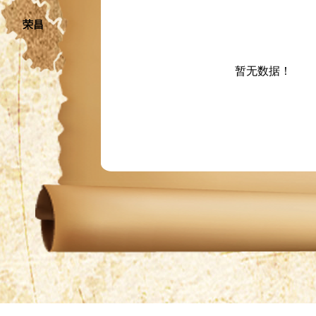
渝中
南岸
璧山
荣昌
九龙坡
大渡口
巴南
永川
暂无数据！
江津
綦江
万盛