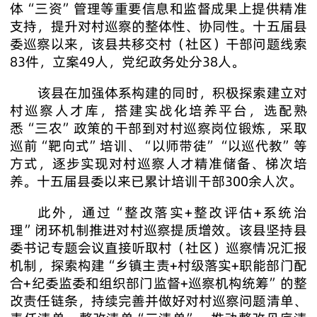
体“三资”管理等重要信息和监督成果上提供精准
支持，提升对村巡察的整体性、协同性。十五届县
委巡察以来，该县共移交村（社区）干部问题线索
83件，立案49人，党纪政务处分38人。
该县在加强体系构建的同时，积极探索建立对
村巡察人才库，搭建实战化培养平台，选配熟
悉“三农”政策的干部到对村巡察岗位锻炼，采取
巡前“靶向式”培训、“以师带徒”“以巡代教”等
方式，逐步实现对村巡察人才精准储备、梯次培
养。十五届县委以来已累计培训干部300余人次。
此外，通过“整改落实+整改评估+系统治
理”闭环机制推进对村巡察提质增效。该县坚持县
委书记专题会议直接听取村（社区）巡察情况汇报
机制，探索构建“乡镇主责+村级落实+职能部门配
合+纪委监委和组织部门监督+巡察机构统筹”的整
改责任链条，持续完善并做好对村巡察问题清单、