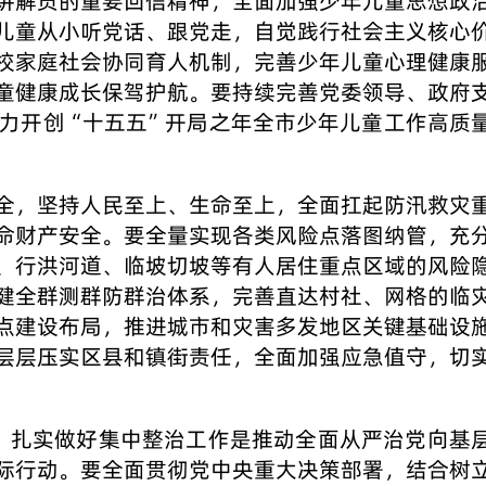
讲解员的重要回信精神，全面加强少年儿童思想政
儿童从小听党话、跟党走，自觉践行社会主义核心
校家庭社会协同育人机制，完善少年儿童心理健康
童健康成长保驾护航。要持续完善党委领导、政府
力开创“十五五”开局之年全市少年儿童工作高质
全，坚持人民至上、生命至上，全面扛起防汛救灾
命财产安全。要全量实现各类风险点落图纳管，充
、行洪河道、临坡切坡等有人居住重点区域的风险
健全群测群防群治体系，完善直达村社、网格的临
点建设布局，推进城市和灾害多发地区关键基础设
层层压实区县和镇街责任，全面加强应急值守，切
出，扎实做好集中整治工作是推动全面从严治党向基
际行动。要全面贯彻党中央重大决策部署，结合树