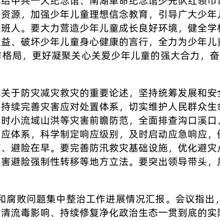
记给中共一大纪念馆、南湖革命纪念馆少先队红领巾
色资源，加强少年儿童理想信念教育，引导广大少年
接班人。要大力营造少年儿童成长良好环境，健全学
权益、破坏少年儿童身心健康的言行，全力为少年儿
作格局，更好凝聚关心关爱少年儿童的强大合力，奋
记关于防灾减灾救灾的重要论述，坚持统筹发展和安
，持续完善灾害应对处置体系，切实维护人民群众生
瞬时小流域山洪等灾害前瞻防范，全面排查沟口溪口
响应体系，科学制定响应级别，及时启动应急响应，
前、避险在早。要完善防汛救灾基础设施，优化避灾
灾害避险强制性转移等地方立法。要突出领导带头，
风和腐败问题集中整治工作进展情况汇报。会议指
肃清流毒影响、持续修复净化政治生态一贯到底的实