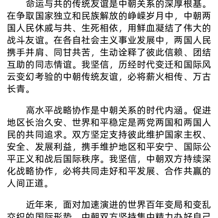
命运与共的传统友谊是中朝关系的深厚根基。
在争取国家独立和民族解放的峥嵘岁月中，中朝两
国人民休戚与共、生死相依，用鲜血凝结了伟大的
战斗友谊。在各自社会主义事业发展中，两国人民
携手并肩、同甘共苦，生动诠释了彼此信赖、团结
互助的同志情谊。我坚信，历经时代变迁和国际风
云变幻考验的中朝传统友谊，必将薪火相传、万古
长青。
高水平战略协作是中朝关系的时代内涵。促进
地区长治久安、世界和平稳定是两党两国和两国人
民的共同追求。双方坚定支持彼此维护国家主权、
安全、发展利益，携手维护地区和平安宁、国际公
平正义和战后国际秩序。我坚信，中朝双方持续深
化战略协作，必将共同走好和平发展、合作共赢的
人间正道。
近年来，面对加速演进的世界百年变局和变乱
交织的国际形势，中朝双方坚持集中精力办好自己