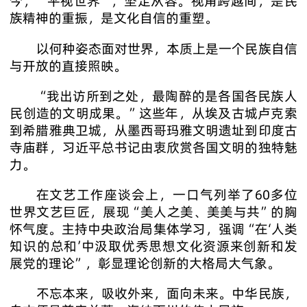
今，“平视世界”，坚定从容。视角跨越间，是民
族精神的重振，是文化自信的重塑。
以何种姿态面对世界，本质上是一个民族自信
与开放的直接照映。
“我出访所到之处，最陶醉的是各国各民族人
民创造的文明成果。”这些年，从埃及古城卢克索
到希腊雅典卫城，从墨西哥玛雅文明遗址到印度古
寺庙群，习近平总书记由衷欣赏各国文明的独特魅
力。
在文艺工作座谈会上，一口气列举了60多位
世界文艺巨匠，展现“美人之美、美美与共”的胸
怀气度。主持中央政治局集体学习，强调“在‘人类
知识的总和’中汲取优秀思想文化资源来创新和发
展党的理论”，彰显理论创新的大格局大气象。
不忘本来，吸收外来，面向未来。中华民族，