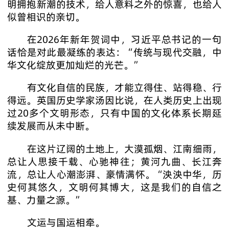
明拥抱新潮的技术，给人意料之外的惊喜，也给人
似曾相识的亲切。
在2026年新年贺词中，习近平总书记的一句
话恰是对此最凝练的表达：“传统与现代交融，中
华文化绽放更加灿烂的光芒。”
有文化自信的民族，才能立得住、站得稳、行
得远。英国历史学家汤因比说，在人类历史上出现
过20多个文明形态，只有中国的文化体系长期延
续发展而从未中断。
在这片辽阔的土地上，大漠孤烟、江南细雨，
总让人思接千载、心驰神往；黄河九曲、长江奔
流，总让人心潮澎湃、豪情满怀。“泱泱中华，历
史何其悠久，文明何其博大，这是我们的自信之
基、力量之源。”
文运与国运相牵。