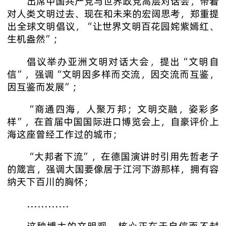
出席中国共产党与世界政党高层对话会，带着
对人类文明过去、现在和未来的宏阔思考，郑重提
出全球文明倡议，“让世界文明百花园姹紫嫣红、
生机盎然”；
倡议举办亚洲文明对话大会，提出“文明自
信”，强调“文明因多样而交流，因交流而互鉴，
因互鉴而发展”；
“商通四海，人聚万邦；文明交融，姿彩多
样”，在首届中国国际进口博览会上，自豪评价上
海这座曾经工作过的城市；
“大邦者下流”，在德国演讲时引用先哲老子
的箴言，强调大国要像居于江河下游那样，拥有容
纳天下百川的胸怀；
…………
这种博大的文明观，核心正在于自信而不封