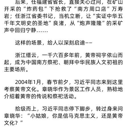
后来，任福建省省长，直接关心过问，在矿山
开采的“炸药包”下抢救了“南方周口店”万寿
岩；任浙江省委书记，当机立断，让“实证中华五
千年文明史的圣地”良渚，从“炮声隆隆”的采矿
声中回归宁静……
这样的场景，给人以深刻启迪——
浙江缙云，一千六百多年前，黄帝祠宇依山而
起，成为中国南方祭祀、朝拜中华民族人文初祖的
主要场所。
2004年1月，春节前夕，习近平同志来到这里
考察黄帝文化。章晓华作为景区工作人员，熟稔地
介绍着黄帝的传说和祭祀活动。
拾级而上，习近平同志停下脚步，转过身来问
章晓华：“小姑娘，你是信马克思主义，还是黄帝
文化？”