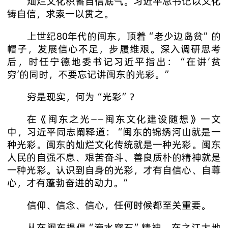
灿烂文化积蓄自信底气。习近平总书记以文化
铸自信，求索一以贯之。
上世纪80年代的闽东，顶着“老少边岛贫”的
帽子，发展信心不足，步履维艰。深入调研思考
后，时任宁德地委书记习近平指出：“在讲‘贫
穷’的同时，不要忘记讲闽东的光彩。”
穷是现实，何为“光彩”？
在《闽东之光——闽东文化建设随想》一文
中，习近平同志阐释道：“闽东的锦绣河山就是一
种光彩。闽东的灿烂文化传统就是一种光彩。闽东
人民的自强不息、艰苦奋斗、善良质朴的精神就是
一种光彩。认识到自身的光彩，才有自信心、自尊
心，才有蓬勃奋进的动力。”
信仰、信念、信心，任何时候都至关重要。
从在闽东提倡“滴水穿石”精神、在之江大地