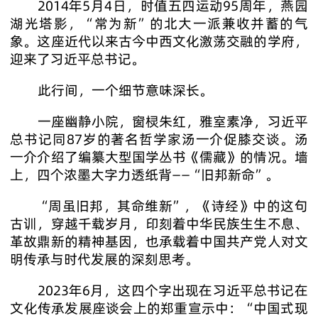
2014年5月4日，时值五四运动95周年，燕园
湖光塔影，“常为新”的北大一派兼收并蓄的气
象。这座近代以来古今中西文化激荡交融的学府，
迎来了习近平总书记。
此行间，一个细节意味深长。
一座幽静小院，窗棂朱红，雅室素净，习近平
总书记同87岁的著名哲学家汤一介促膝交谈。汤
一介介绍了编纂大型国学丛书《儒藏》的情况。墙
上，四个浓墨大字力透纸背——“旧邦新命”。
“周虽旧邦，其命维新”，《诗经》中的这句
古训，穿越千载岁月，印刻着中华民族生生不息、
革故鼎新的精神基因，也承载着中国共产党人对文
明传承与时代发展的深刻思考。
2023年6月，这四个字出现在习近平总书记在
文化传承发展座谈会上的郑重宣示中：“中国式现