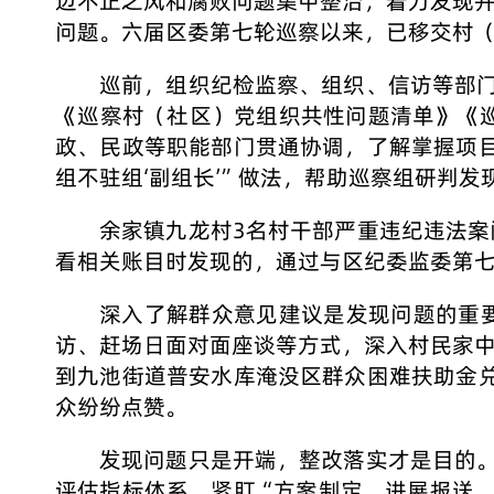
边不正之风和腐败问题集中整治，着力发现
问题。六届区委第七轮巡察以来，已移交村（
巡前，组织纪检监察、组织、信访等部
《巡察村（社区）党组织共性问题清单》《
政、民政等职能部门贯通协调，了解掌握项
组不驻组‘副组长’”做法，帮助巡察组研判
余家镇九龙村3名村干部严重违纪违法
看相关账目时发现的，通过与区纪委监委第七
深入了解群众意见建议是发现问题的重
访、赶场日面对面座谈等方式，深入村民家
到九池街道普安水库淹没区群众困难扶助金兑
众纷纷点赞。
发现问题只是开端，整改落实才是目的
评估指标体系，紧盯“方案制定、进展报送、