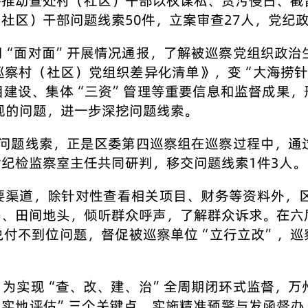
并推动查处村（社区）干部以权谋私、贪污侵占、截
社区）干部问题线索50件，立案审查27人，党纪政
门“面对面”开展情况通报，了解被巡察党组织政治
巡察村（社区）党组织差异化清单》，变“大海捞针
目建设、集体“三资”管理等重要信息和监督成果，
发现的问题，进一步深挖问题线索。
案问题线索，正是区委第四巡察组在巡察过程中，通
纪检监察室主任共同研判，移交问题线索1件3人。
要渠道，除针对性查看相关项目、财务等资料外，
中、田间地头，倾听群众呼声，了解群众诉求。在六
付不到位问题，督促被巡察单位“立行立改”，巡
。为实现“查、改、建、治”全周期闭环式监督，万
实地评估”三个关键点，实施精准预警与发函督办，