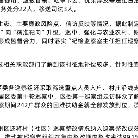
留挪用、虚报冒领、吃拿卡要、优亲厚友等违纪违
务处分22人，移送司法3人。
生态、主要廉政风险点、信访反映等情况，据此制
”向“精准靶向”升级。巡中，强化与农业农村、
形成监督合力，同时落实“纪检监察室主任担任巡
过相关职能部门了解到该村征地补偿较多，针对性
区委各巡察组还采取筛选重点人员入户、村庄沿线
届区委第十轮巡察中，区委第一巡察组走访群众了
察期间242户群众的困难扶助金就全部发放到位，
州区还将村（社区）巡察整改情况纳入巡察整改成
推动被巡察党组织在集中整改期内整改率达99.1