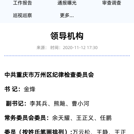
工作报告
通报曝光
审查调查
巡视巡察
更多...
领导机构
来源：
时间：2020-11-12 17:30
中共重庆市万州区纪律检查委员会
书 记：
金烽
副书记：
李其兵、熊飚、曹小河
常务委员会委员：
余天耀、王正义、任鹏
委员（按姓氏笔画排列）:
万云松、王静、王正