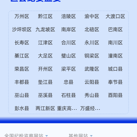
万州区
黔江区
涪陵区
渝中区
大渡口区
沙坪坝区
九龙坡区
南岸区
北碚区
巴南区
长寿区
江津区
合川区
永川区
南川区
綦江区
大足区
璧山区
铜梁区
潼南区
荣昌区
开州区
梁平区
武隆区
城口县
丰都县
垫江县
忠县
云阳县
奉节县
巫山县
巫溪县
石柱县
秀山县
酉阳县
重庆高新区
万盛经开区
彭水县
两江新区
全国纪检监察网站
其他网站