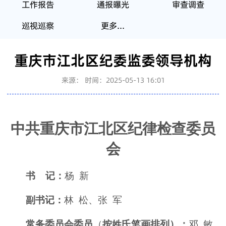
工作报告
通报曝光
审查调查
巡视巡察
更多...
重庆市江北区纪委监委领导机构
来源：
时间：2025-05-13 16:01
中共重庆市江北区纪律检查委员
会
书 记：
杨 新
副书记：
林 松、张 军
常务委员会委员
（
按姓氏笔画排列）：
邓 敏