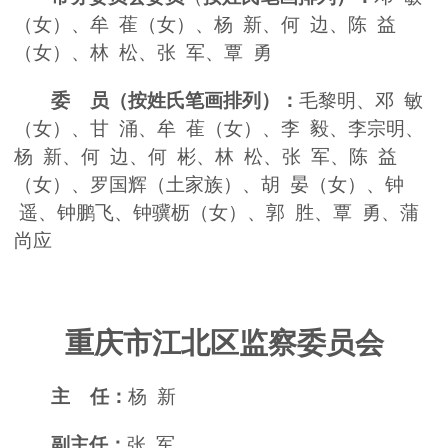
（女）、牟 萑（女）、杨 新、何 边、陈 益
（女）、林 松、张 军、覃 勇
委 员（按姓氏笔画排列）：
毛黎明、邓 敏
（女）、甘 涌、牟 萑（女）、李 毅、李宗明、
杨 新、何 边、何 彬、林 松、张 军、陈 益
（女）、罗国辉（土家族）、胡 晏（女）、钟
遥、钟鹏飞、钟骥枥（女）、郭 胜、覃 勇、蒲
尚应
重庆市江北区监察委员会
主 任：
杨 新
副主任：
张 军