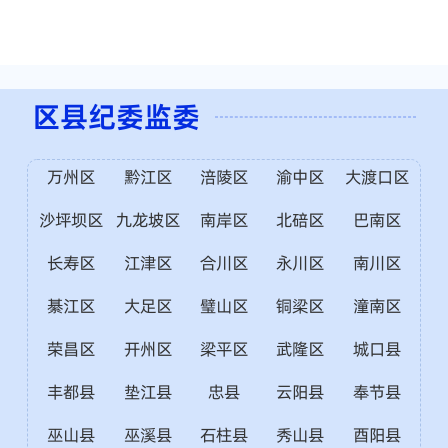
区县纪委监委
万州区
黔江区
涪陵区
渝中区
大渡口区
沙坪坝区
九龙坡区
南岸区
北碚区
巴南区
长寿区
江津区
合川区
永川区
南川区
綦江区
大足区
璧山区
铜梁区
潼南区
荣昌区
开州区
梁平区
武隆区
城口县
丰都县
垫江县
忠县
云阳县
奉节县
巫山县
巫溪县
石柱县
秀山县
酉阳县