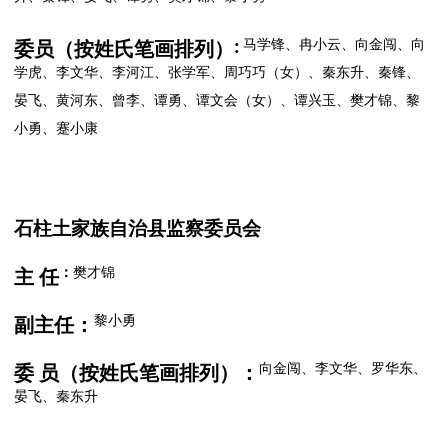
马学锋、冉小云、向金闯、向
委员（按姓氏笔画排列）
:
学虎、李文华、李河江、张学军、周巧巧（女）、秦东升、秦锋、
晏飞、黄河东、曾李、谭勇、谭文会（女）、谭兴玉、樊才锦、黎
小勇、蹇小康
石柱土家族自治县监察委员会
：
樊才锦
主 任
黎小勇
副主任：
向金闯、李文华、罗华东、
委
员（按姓氏笔画排列）：
晏飞、秦东升