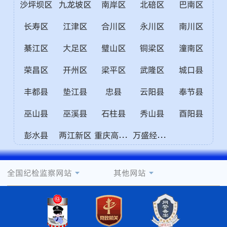
沙坪坝区
九龙坡区
南岸区
北碚区
巴南区
长寿区
江津区
合川区
永川区
南川区
綦江区
大足区
璧山区
铜梁区
潼南区
荣昌区
开州区
梁平区
武隆区
城口县
丰都县
垫江县
忠县
云阳县
奉节县
巫山县
巫溪县
石柱县
秀山县
酉阳县
重庆高新区
万盛经开区
彭水县
两江新区
全国纪检监察网站
其他网站