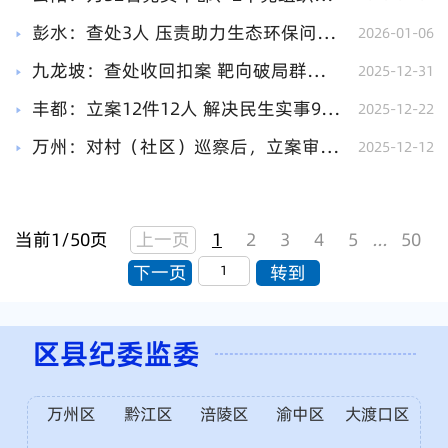
彭水：查处3人 压责助力生态环保问题整改
2026-01-06
九龙坡：查处收回扣案 靶向破局群众看病难看病贵
2025-12-31
丰都：立案12件12人 解决民生实事93件
2025-12-22
万州：对村（社区）巡察后，立案审查27人，242户困难扶助金发放到位
2025-12-12
当前1/50页
上一页
1
2
3
4
5
...
50
下一页
转到
区县纪委监委
万州区
黔江区
涪陵区
渝中区
大渡口区