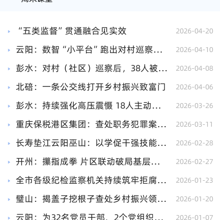
“五类监督”贯通融合见实效
2026-04-20
云阳：数智“小平台”跑出对村巡察“加速度”
2026-04-10
彭水：对村（社区）巡察后，38人被处分
2026-04-08
北碚：一条公交线打开乡村振兴致富门
2026-04-06
彭水：持续强化高压震慑 18人主动投案和交代问题
2026-03-26
重庆保税港区集团：查处职务犯罪案件9人 以案为鉴把权力关进制度笼子
2026-03-11
长寿垫江云阳巫山：以学促干强技能 多维赋能锤炼过硬队伍
2026-02-28
开州：攥指成拳 片区联动破局基层监督“散”与“难”
2026-02-27
全市各级纪检监察机关持续筑牢拒腐防变思想堤坝
2026-01-23
璧山：揭盖子挖根子查处乡村振兴领域不正之风和腐败问题21件
2026-01-20
云阳：为32名党员干部、2个党组织澄清正名
2026-01-07