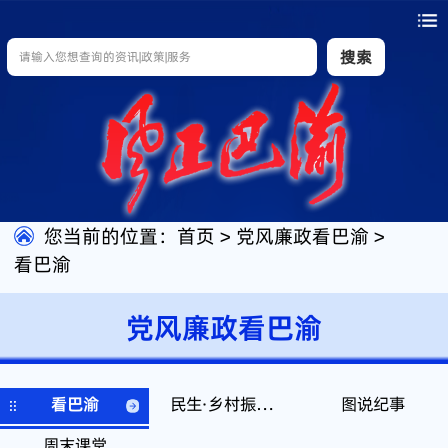
搜索
您当前的位置：
首页
>
党风廉政看巴渝
>
看巴渝
党风廉政看巴渝
看巴渝
民生·乡村振兴领域监督
图说纪事
周末课堂