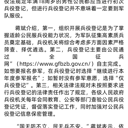
役法规定年满18周岁的男性公民都应当进行初次
兵役登记，但进行兵役登记并不意味着一定要到军
队服役。
蒋斌介绍，第一，组织开展兵役登记是为了掌
握适龄公民服兵役能力状况，为军队征集高素质兵
员奠定基础，兵役机关将综合考虑多方面因素严格
筛查、择优遴选。第二，兵役登记主要由公民通
过“全国征兵
网”（https://www.gfbzb.gov.cn/）自主完成。
如想要报名参军，在兵役登记时选择“继续进行本
年度参军报名”；如暂时没有参军意愿，选择“仅
兵役登记”。第三，相关法律法规对未按照要求进
行兵役登记的法律责任作出了规定，各级人民政府
兵役机关每年会同教育、公安等部门查验公民兵役
登记凭证，督促落实登记工作，同时加强对公民兵
役登记信息保密管理。
“国无防不立，民无兵不安。”蒋斌表示，依