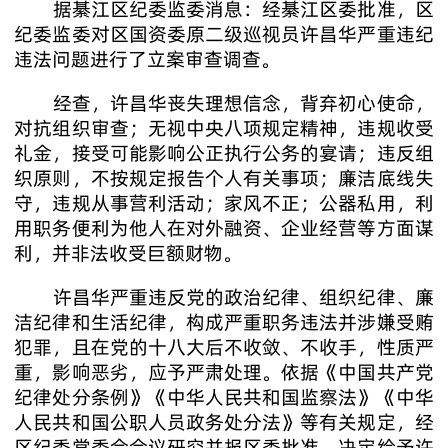
据綦江区纪委监委消息：经綦江区委批准，区
纪委监委对区国资委原二级巡视员许昌华严重违纪
违法问题进行了立案审查调查。
经查，许昌华丧失理想信念，背弃初心使命，
对抗组织审查；无视中央八项规定精神，违规收受
礼金，接受可能影响公正执行公务的宴请；违反组
织原则，不按规定报告个人有关事项；廉洁底线失
守，违规从事营利活动；家风不正；公器私用，利
用职务便利为他人在对外融资、企业经营等方面谋
利，并非法收受巨额财物。
许昌华严重违反党的政治纪律、组织纪律、廉
洁纪律和生活纪律，构成严重职务违法并涉嫌受贿
犯罪，且在党的十八大后不收敛、不收手，性质严
重，影响恶劣，应予严肃处理。依据《中国共产党
纪律处分条例》《中华人民共和国监察法》《中华
人民共和国公职人员政务处分法》等有关规定，经
区纪委常委会会议研究并报区委批准，决定给予许