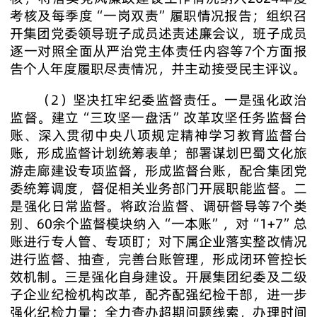
考核及每季度“一岗双责”履职情况报告；组织召
开集团党委领导班子成员述责述廉会议，班子成员
逐一对照全面从严治党主体责任内容等7个方面报
告个人年度履职尽责情况，并主动接受民主评议。
（2）坚决扛牢纪委监督责任。一是强化政治
监督。建立“三攻坚一盘活”改革攻坚任务监督台
账、深入贯彻中央八项规定精神学习教育监督台
账，形成监督计划统筹表单；部署谋划巴蜀文化旅
游走廊建设专项监督，形成监督台账，配合集团党
委统筹调度，督促相关业务部门开展职能监督。二
是强化日常监督。将政治监督、调研督导等7个类
别、60余个监督模块纳入“一本账”，对“1+7”总
账进行专人管、专项盯；对下属企业落实整改情况
进行监督、抽查，完善台账管理，形成闭环管控长
效机制。三是强化自身建设。开展集团纪委及二级
子企业纪检机构改革，配齐配强纪检干部，进一步
强化纪检力量；全力查办超期问题线索，办理时间