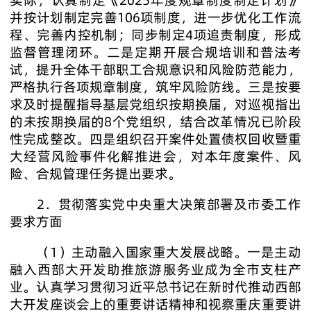
并按计划制定完善106项制度，进一步优化工作流
程、完善内控机制；同步制定4项追责制度，形成
监督管理闭环。二是定期开展合规培训和普法考
试，提升全体干部职工合规意识和风险防范能力，
严格执行各项规章制度，筑牢风险防线。三是按要
求及时提醒指导基层党组织按期换届，对巡视指出
的未按期换届的8个党组织，结合改革情况已阶段
性完成整改。四是组织召开案件处置债权回收暨重
大经营风险事件化解推进会，对本年度案件、风
险、合规管理任务提出要求。
2．贯彻落实党中央重大决策部署及市委工作
要求方面
（1）主动融入国家重大发展战略。一是主动
融入西部大开发助推旅游服务业成为全市支柱产
业。认真学习贯彻习近平总书记在新时代推动西部
大开发座谈会上的重要讲话精神和视察重庆重要讲