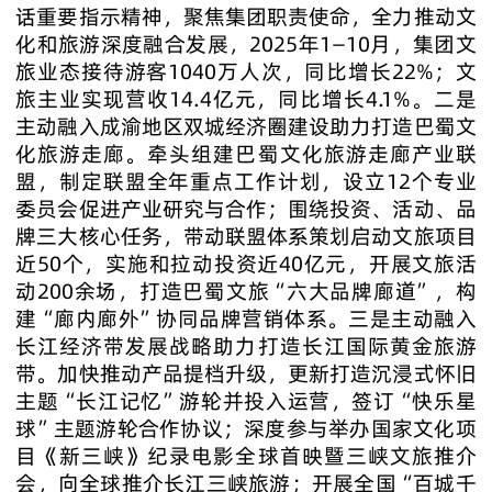
话重要指示精神，聚焦集团职责使命，全力推动文
化和旅游深度融合发展，2025年1—10月，集团文
旅业态接待游客1040万人次，同比增长22%；文
旅主业实现营收14.4亿元，同比增长4.1%。二是
主动融入成渝地区双城经济圈建设助力打造巴蜀文
化旅游走廊。牵头组建巴蜀文化旅游走廊产业联
盟，制定联盟全年重点工作计划，设立12个专业
委员会促进产业研究与合作；围绕投资、活动、品
牌三大核心任务，带动联盟体系策划启动文旅项目
近50个，实施和拉动投资近40亿元，开展文旅活
动200余场，打造巴蜀文旅“六大品牌廊道”，构
建“廊内廊外”协同品牌营销体系。三是主动融入
长江经济带发展战略助力打造长江国际黄金旅游
带。加快推动产品提档升级，更新打造沉浸式怀旧
主题“长江记忆”游轮并投入运营，签订“快乐星
球”主题游轮合作协议；深度参与举办国家文化项
目《新三峡》纪录电影全球首映暨三峡文旅推介
会，向全球推介长江三峡旅游；开展全国“百城千