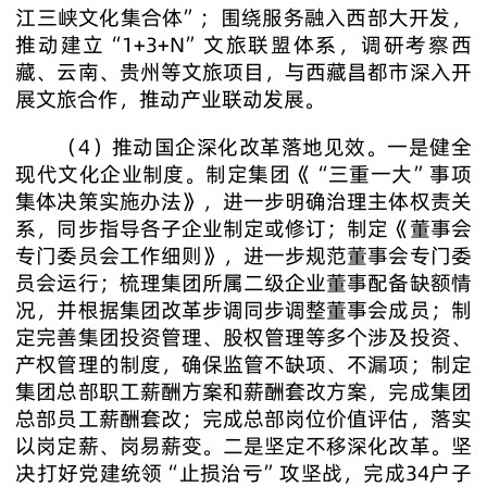
江三峡文化集合体”；围绕服务融入西部大开发，
推动建立“1+3+N”文旅联盟体系，调研考察西
藏、云南、贵州等文旅项目，与西藏昌都市深入开
展文旅合作，推动产业联动发展。
（4）推动国企深化改革落地见效。一是健全
现代文化企业制度。制定集团《“三重一大”事项
集体决策实施办法》，进一步明确治理主体权责关
系，同步指导各子企业制定或修订；制定《董事会
专门委员会工作细则》，进一步规范董事会专门委
员会运行；梳理集团所属二级企业董事配备缺额情
况，并根据集团改革步调同步调整董事会成员；制
定完善集团投资管理、股权管理等多个涉及投资、
产权管理的制度，确保监管不缺项、不漏项；制定
集团总部职工薪酬方案和薪酬套改方案，完成集团
总部员工薪酬套改；完成总部岗位价值评估，落实
以岗定薪、岗易薪变。二是坚定不移深化改革。坚
决打好党建统领“止损治亏”攻坚战，完成34户子