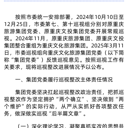
按照市委统一安排部署，2024年10月10日至
12月25日，市委第七、第十巡视组分别对原重庆
旅游集团党委、原重庆文投集团党委开展常规巡
视。2024年11月，原重庆旅游集团、原重庆文投
集团整合重组为重庆文化旅游集团。2025年3月11
日，市委巡视组向重庆文化旅游集团党委（以下简
称“集团党委”）反馈巡视意见。按照巡视工作有
关要求，现将巡视整改进展情况予以公布。
一、集团党委履行巡视整改主体责任情况
集团党委坚决扛起巡视整改政治责任，把抓巡
视整改作为坚定拥护“两个确立”、坚决做到“两
个维护”的实际行动，从严从实抓好各项整改任
务，做深做实巡视“后半篇文章”。
（一）深化理论学习，凝聚真抓实改的思想共