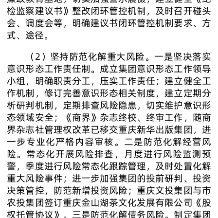
检监察建议书》整改闭环管控机制，及时召开碰头
会、调度会等，明确建议书闭环管控机制要求、方
式、途径。
（2）坚持防范化解重大风险。一是坚决落实
意识形态工作责任制。成立集团意识形态工作领导
小组，明确职责分工，压实工作责任；建立健全工
作机制，修订完善意识形态相关制度，建立定期分
析研判机制，定期排查风险隐患，切实维护意识形
态领域安全；《商界》杂志终校、终审工作，随商
界杂志社管理权改革已移交重庆新华出版集团，进
一步专业化严格内容审核。二是防范化解经营风
险。常态化开展风险排查，月度进行风险监测预
警，季度进行风险常态化跟踪管理，及时处置化解
重大风险事件；进一步加强集团的投前研判、投资
决策管控，防范新增投资风险；重庆文投集团与市
农投集团签订重庆金山湖茶文化发展有限公司《股
权托管协议》。三是防范化解债务风险。制定集团