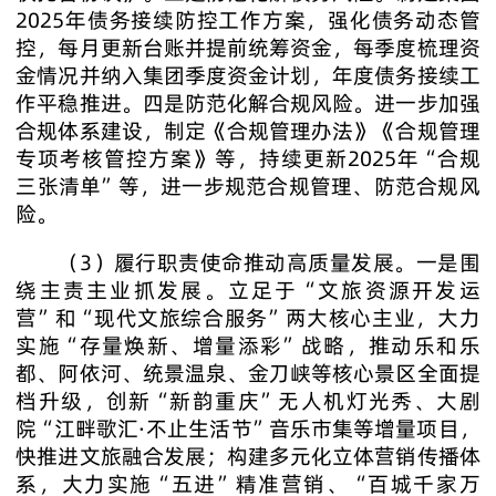
2025年债务接续防控工作方案，强化债务动态管
控，每月更新台账并提前统筹资金，每季度梳理资
金情况并纳入集团季度资金计划，年度债务接续工
作平稳推进。四是防范化解合规风险。进一步加强
合规体系建设，制定《合规管理办法》《合规管理
专项考核管控方案》等，持续更新2025年“合规
三张清单”等，进一步规范合规管理、防范合规风
险。
（3）履行职责使命推动高质量发展。一是围
绕主责主业抓发展。立足于“文旅资源开发运
营”和“现代文旅综合服务”两大核心主业，大力
实施“存量焕新、增量添彩”战略，推动乐和乐
都、阿依河、统景温泉、金刀峡等核心景区全面提
档升级，创新“新韵重庆”无人机灯光秀、大剧
院“江畔歌汇·不止生活节”音乐市集等增量项目，
快推进文旅融合发展；构建多元化立体营销传播体
系，大力实施“五进”精准营销、“百城千家万