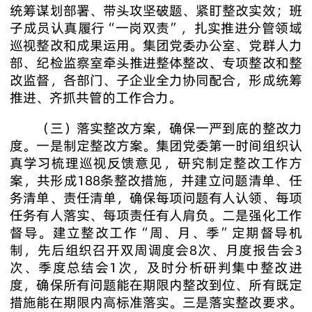
统筹谋划部署、带头攻坚破题、紧盯整改实效；班
子成员认真履行“一岗双责”，扎实推进分管领域
巡视整改和成果运用。集团党委办公室、党群人力
部、纪检监察室牵头推进整体整改、专项整改和整
改监督，各部门、子企业全力协同配合，形成统筹
推进、齐抓共管的工作合力。
（三）落实整改方案，确保一严到底的整改力
度。一是制定整改方案。集团党委第一时间组织认
真学习梳理巡视反馈意见，研究制定整改工作方
案，共形成188条整改措施，并建立问题清单、任
务清单、责任清单，确保每项问题有人认领、每项
任务有人落实、每项责任有人肩负。二是强化工作
督导。建立整改工作“周、月、季”定期督导机
制，先后组织召开双周调度会8次、月度报告会3
次、季度总结会1次，及时分析研判集中整改进
度，确保所有问题能在期限内整改到位、所有既定
措施能在期限内高标准落实。三是落实整改要求。