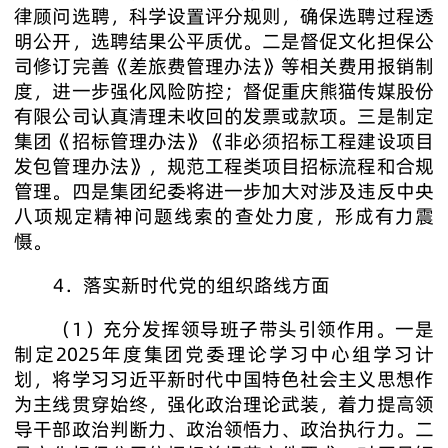
律顾问选聘，科学设置评分规则，确保选聘过程透
明公开，选聘结果公平质优。二是督促文化担保公
司修订完善《差旅费管理办法》等相关费用报销制
度，进一步强化风险防控；督促重庆熊猫传媒股份
有限公司认真清理未收回的发票或款项。三是制定
集团《招标管理办法》《非必须招标工程建设项目
发包管理办法》，规范工程类项目招标流程和合规
管理。四是集团纪委将进一步加大对涉及违反中央
八项规定精神问题线索的查处力度，形成有力震
慑。
4．落实新时代党的组织路线方面
（1）充分发挥领导班子带头引领作用。一是
制定2025年度集团党委理论学习中心组学习计
划，将学习习近平新时代中国特色社会主义思想作
为主线贯穿始终，强化政治理论武装，着力提高领
导干部政治判断力、政治领悟力、政治执行力。二