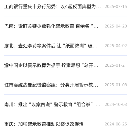
工商银行重庆市分行纪委：以4起反面典型为镜鉴，学员上讲台开展“沉浸式”警示教育
2025-07-15
巴南：紧盯关键少数强化警示教育 百余名“一把手”报告廉政风险点
2025-04-20
渝北：查处李莉等案件后 让“纸面教训”破壁入心
2025-04-02
渝中国企以警示教育为抓手 拧紧思想“总开关” 筑牢拒腐“防火墙”
2025-01-21
驻市委统战部纪检监察组：分类开展警示教育 深入推动以案促改促治
2025-01-08
南川：推出“以案四说”警示教育“组合拳” 4名干部主动交代问题
2024-10-03
重庆：加强警示教育推动以案促改促治
2024-08-25